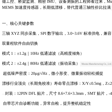
做工控、桥梁监测、精密 IMU、设备测振的工程师看过来，
Mu
MEMS 加速度传感器，长期低漂移，替代普通三轴性价比拉满
一、核心关键参数
三轴 XYZ 同步采集，SPI 数字输出
，3.0~3.6V 标准供电，兼容 
双量程软件自由切换
模式 1：±1.2g｜10Hz 低通滤波（高精度倾角）
模式 2：±2.4g｜80Hz 低通滤波（振动采集）
Murata Manufacturing Co., Ltd.
超低噪声密度：20μg/√Hz
，微小形变、微量振动轻松捕捉
漂移行业顶尖（长期免校准）
寿命零点漂移：X/Y≤0.5mg，Z≤2
封装：12PIN DFL 贴片，尺寸 8.6×7.6×3.3mm，SMT 贴片，
自带芯片自诊断功能，异常自检，提升整机稳定性