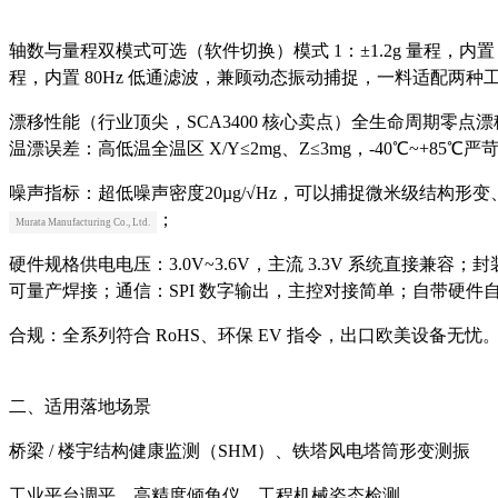
轴数与量程双模式可选（软件切换）
模式 1：±1.2g 量程，内
程，内置 80Hz 低通滤波，兼顾动态振动捕捉，一料适配两种
漂移性能（行业顶尖，SCA3400 核心卖点）
全生命周期零点漂移
温漂误差：高低温全温区 X/Y≤2mg、Z≤3mg，-40℃~+85
噪声指标
：超低噪声密度
20µg/√Hz
，可以捕捉微米级结构形变、
；
Murata Manufacturing Co., Ltd.
硬件规格
供电电压：
3.0V~3.6V
，主流 3.3V 系统直接兼容；封装尺
可量产焊接；通信：SPI 数字输出，主控对接简单；自带硬
合规：全系列符合 RoHS、环保 EV 指令，出口欧美设备无忧
二、适用落地场景
桥梁 / 楼宇结构健康监测（SHM）、铁塔风电塔筒形变测振
工业平台调平、高精度倾角仪、工程机械姿态检测