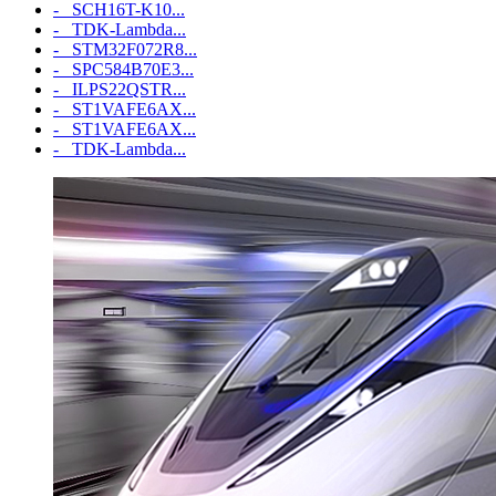
- SCH16T-K10...
- TDK-Lambda...
- STM32F072R8...
- SPC584B70E3...
- ILPS22QSTR...
- ST1VAFE6AX...
- ST1VAFE6AX...
- TDK-Lambda...