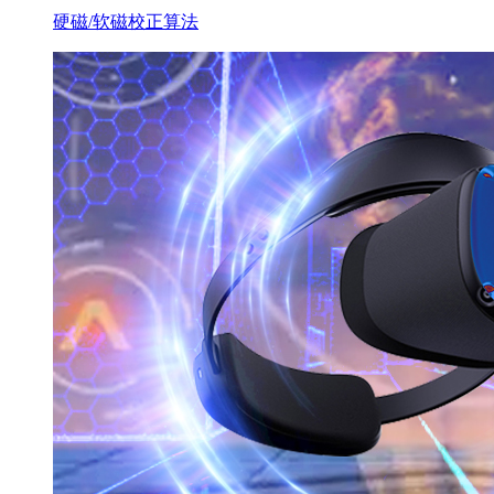
硬磁/软磁校正算法