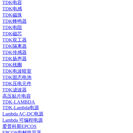
TDK电容
TDK电感
TDK磁珠
TDK蜂鸣器
TDK电阻
TDK磁芯
TDK双工器
TDK隔离器
TDK传感器
TDK扬声器
TDK线圈
TDK电波暗室
TDK固态电池
TDK压电元件
TDK滤波器
高压贴片电容
TDK-LAMBDA
TDK-Lambda电源
Lambda AC-DC电源
Lambda 可编程电源
爱普科斯EPCOS
EPCOS电解电容器