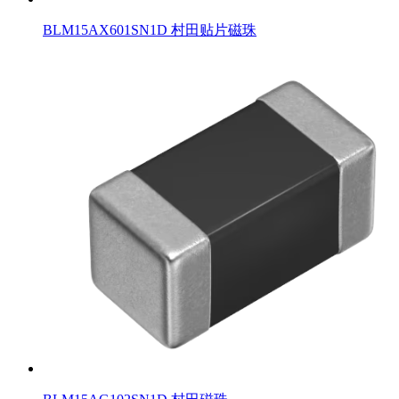
BLM15AX601SN1D 村田贴片磁珠