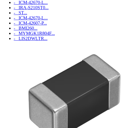
- ICM‑42670‑L...
- IRA-S210ST0...
- ST...
- ICM‑42670‑L...
- ICM‑42607‑P...
- BMI260...
- MYMGK1R804F...
- LIS2DWLTR...