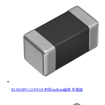
BLM18PG121SN1D 村田muRata磁珠 车规级