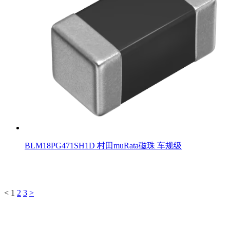
BLM18PG471SH1D 村田muRata磁珠 车规级
<
1
2
3
>