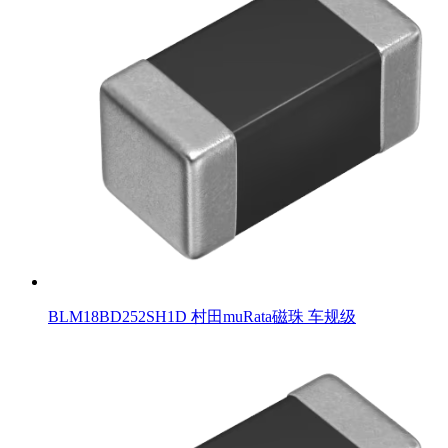
BLM18BD252SH1D 村田muRata磁珠 车规级