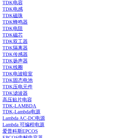
TDK电容
TDK电感
TDK磁珠
TDK蜂鸣器
TDK电阻
TDK磁芯
TDK双工器
TDK隔离器
TDK传感器
TDK扬声器
TDK线圈
TDK电波暗室
TDK固态电池
TDK压电元件
TDK滤波器
高压贴片电容
TDK-LAMBDA
TDK-Lambda电源
Lambda AC-DC电源
Lambda 可编程电源
爱普科斯EPCOS
EPCOS电解电容器