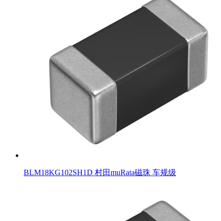
BLM18KG102SH1D 村田muRata磁珠 车规级