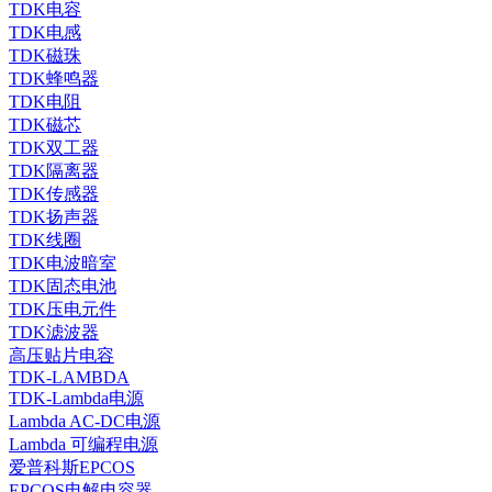
TDK电容
TDK电感
TDK磁珠
TDK蜂鸣器
TDK电阻
TDK磁芯
TDK双工器
TDK隔离器
TDK传感器
TDK扬声器
TDK线圈
TDK电波暗室
TDK固态电池
TDK压电元件
TDK滤波器
高压贴片电容
TDK-LAMBDA
TDK-Lambda电源
Lambda AC-DC电源
Lambda 可编程电源
爱普科斯EPCOS
EPCOS电解电容器