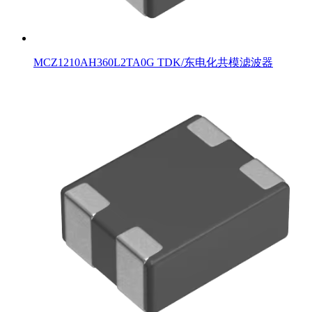
MCZ1210AH360L2TA0G TDK/东电化共模滤波器