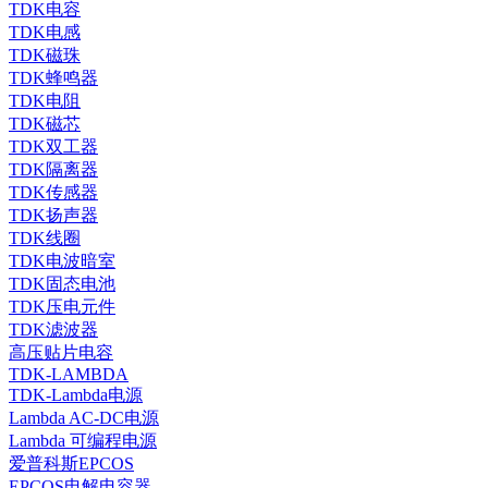
TDK电容
TDK电感
TDK磁珠
TDK蜂鸣器
TDK电阻
TDK磁芯
TDK双工器
TDK隔离器
TDK传感器
TDK扬声器
TDK线圈
TDK电波暗室
TDK固态电池
TDK压电元件
TDK滤波器
高压贴片电容
TDK-LAMBDA
TDK-Lambda电源
Lambda AC-DC电源
Lambda 可编程电源
爱普科斯EPCOS
EPCOS电解电容器