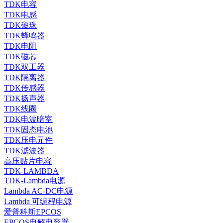
TDK电容
TDK电感
TDK磁珠
TDK蜂鸣器
TDK电阻
TDK磁芯
TDK双工器
TDK隔离器
TDK传感器
TDK扬声器
TDK线圈
TDK电波暗室
TDK固态电池
TDK压电元件
TDK滤波器
高压贴片电容
TDK-LAMBDA
TDK-Lambda电源
Lambda AC-DC电源
Lambda 可编程电源
爱普科斯EPCOS
EPCOS电解电容器