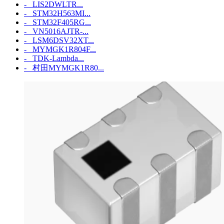
- LIS2DWLTR...
- STM32H563MI...
- STM32F405RG...
- VN5016AJTR-...
- LSM6DSV32XT...
- MYMGK1R804F...
- TDK-Lambda...
- 村田MYMGK1R80...