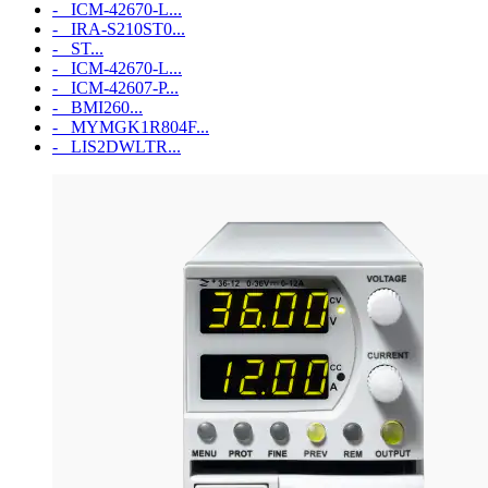
- ICM‑42670‑L...
- IRA-S210ST0...
- ST...
- ICM‑42670‑L...
- ICM‑42607‑P...
- BMI260...
- MYMGK1R804F...
- LIS2DWLTR...