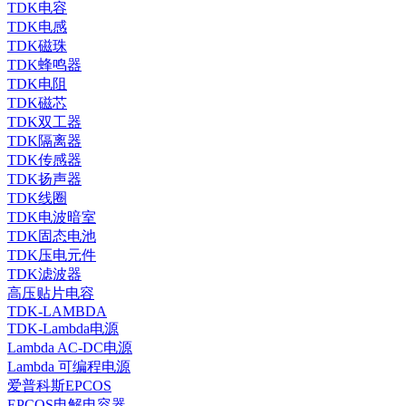
TDK电容
TDK电感
TDK磁珠
TDK蜂鸣器
TDK电阻
TDK磁芯
TDK双工器
TDK隔离器
TDK传感器
TDK扬声器
TDK线圈
TDK电波暗室
TDK固态电池
TDK压电元件
TDK滤波器
高压贴片电容
TDK-LAMBDA
TDK-Lambda电源
Lambda AC-DC电源
Lambda 可编程电源
爱普科斯EPCOS
EPCOS电解电容器