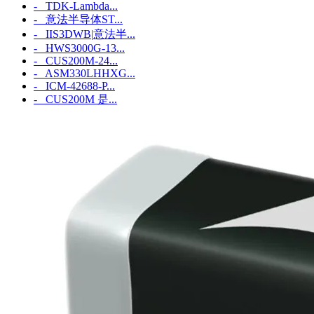
- TDK-Lambda...
- 意法半导体ST...
- IIS3DWB|意法半...
- HWS3000G-13...
- CUS200M-24...
- ASM330LHHXG...
- ICM‑42688‑P...
- CUS200M 是...