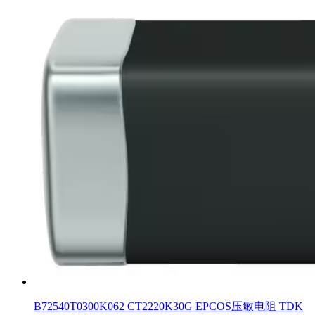
B72540T0300K062 CT2220K30G EPCOS压敏电阻 TDK