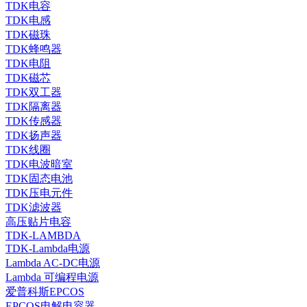
TDK电容
TDK电感
TDK磁珠
TDK蜂鸣器
TDK电阻
TDK磁芯
TDK双工器
TDK隔离器
TDK传感器
TDK扬声器
TDK线圈
TDK电波暗室
TDK固态电池
TDK压电元件
TDK滤波器
高压贴片电容
TDK-LAMBDA
TDK-Lambda电源
Lambda AC-DC电源
Lambda 可编程电源
爱普科斯EPCOS
EPCOS电解电容器