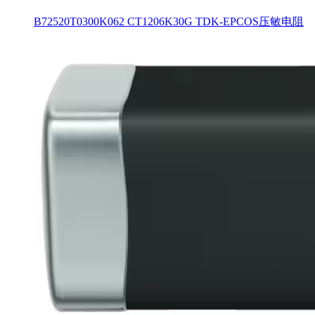
B72520T0300K062 CT1206K30G TDK-EPCOS压敏电阻