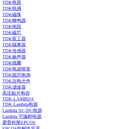
TDK电容
TDK电感
TDK磁珠
TDK蜂鸣器
TDK电阻
TDK磁芯
TDK双工器
TDK隔离器
TDK传感器
TDK扬声器
TDK线圈
TDK电波暗室
TDK固态电池
TDK压电元件
TDK滤波器
高压贴片电容
TDK-LAMBDA
TDK-Lambda电源
Lambda AC-DC电源
Lambda 可编程电源
爱普科斯EPCOS
EPCOS电解电容器