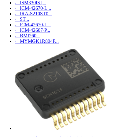
- ISM330IS |...
- ICM‑42670‑L...
- IRA-S210ST0...
- ST...
- ICM‑42670‑L...
- ICM‑42607‑P...
- BMI260...
- MYMGK1R804F...