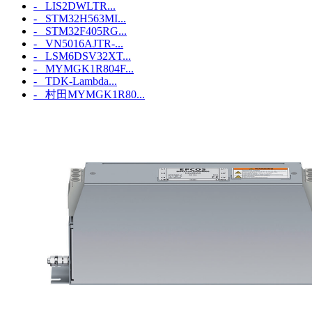
- LIS2DWLTR...
- STM32H563MI...
- STM32F405RG...
- VN5016AJTR-...
- LSM6DSV32XT...
- MYMGK1R804F...
- TDK-Lambda...
- 村田MYMGK1R80...