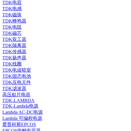
TDK电容
TDK电感
TDK磁珠
TDK蜂鸣器
TDK电阻
TDK磁芯
TDK双工器
TDK隔离器
TDK传感器
TDK扬声器
TDK线圈
TDK电波暗室
TDK固态电池
TDK压电元件
TDK滤波器
高压贴片电容
TDK-LAMBDA
TDK-Lambda电源
Lambda AC-DC电源
Lambda 可编程电源
爱普科斯EPCOS
EPCOS电解电容器