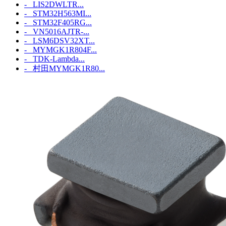
- LIS2DWLTR...
- STM32H563MI...
- STM32F405RG...
- VN5016AJTR-...
- LSM6DSV32XT...
- MYMGK1R804F...
- TDK-Lambda...
- 村田MYMGK1R80...