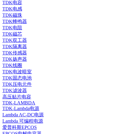
TDK电容
TDK电感
TDK磁珠
TDK蜂鸣器
TDK电阻
TDK磁芯
TDK双工器
TDK隔离器
TDK传感器
TDK扬声器
TDK线圈
TDK电波暗室
TDK固态电池
TDK压电元件
TDK滤波器
高压贴片电容
TDK-LAMBDA
TDK-Lambda电源
Lambda AC-DC电源
Lambda 可编程电源
爱普科斯EPCOS
EPCOS电解电容器