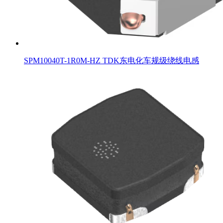
SPM10040T-1R0M-HZ TDK东电化车规级绕线电感