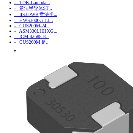
- TDK-Lambda...
- 意法半导体ST...
- IIS3DWB|意法半...
- HWS3000G-13...
- CUS200M-24...
- ASM330LHHXG...
- ICM‑42688‑P...
- CUS200M 是...