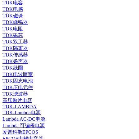
TDK电容
TDK电感
TDK磁珠
TDK蜂鸣器
TDK电阻
TDK磁芯
TDK双工器
TDK隔离器
TDK传感器
TDK扬声器
TDK线圈
TDK电波暗室
TDK固态电池
TDK压电元件
TDK滤波器
高压贴片电容
TDK-LAMBDA
TDK-Lambda电源
Lambda AC-DC电源
Lambda 可编程电源
爱普科斯EPCOS
EPCOS电解电容器